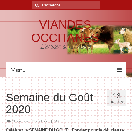
VIANDES
OCCITANES
L'artisan de la Viande
Menu
Accueil
Semaine du Goût
13
L’Entreprise
OCT 2020
2020
Notre Métier
Nos Produits
Classé dans :
Non classé
|
0
Célébrez la SEMAINE DU GOÛT ! Fondez pour la délicieuse