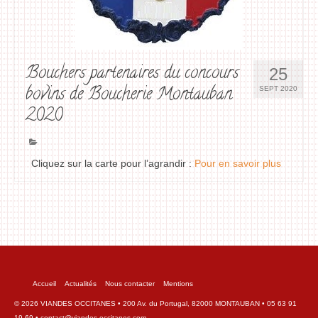
Bouchers partenaires du concours
25
bovins de Boucherie Montauban
SEPT 2020
2020
Cliquez sur la carte pour l’agrandir :
Pour en savoir plus
Accueil
Actualités
Nous contacter
Mentions
© 2026 VIANDES OCCITANES • 200 Av. du Portugal, 82000 MONTAUBAN • 05 63 91
19 69 • contact@viandes-occitanes.com