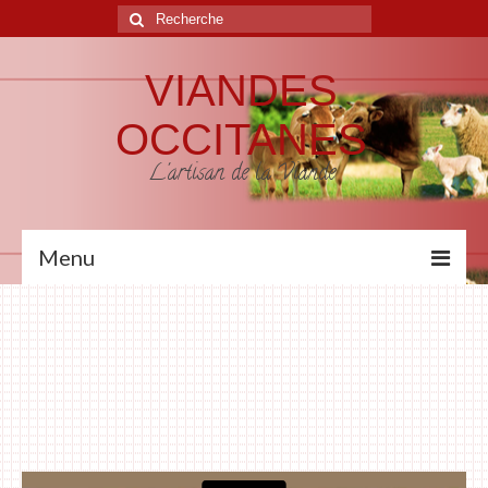
VIANDES
OCCITANES
L'artisan de la Viande
Menu
Accueil
L’Entreprise
Notre Métier
Nos Produits