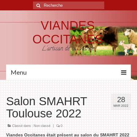
VIANDES
OCCITANES
L'artisan de la Viande
Menu
Accueil
Salon SMAHRT
28
L’Entreprise
MAR 2022
Toulouse 2022
Notre Métier
Nos Produits
Classé dans :
Non classé
|
0
Viandes Occitanes était présent au salon du SMAHRT 2022